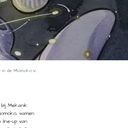
in de Momoko-verse
 bij Mekanik
 Momoko, samen
line-up van