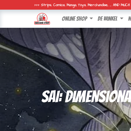
>>> Strips, Comics, Manga, Toys, Merchandise, ... AND MUC
online shop
de winkel
n
SAI: Dimensiona