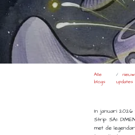
Alle
nieuw
blogs
updates
In januari 2026
Strip: SAI: DIM
met de legendar