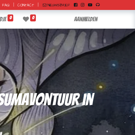
|
|
NIEUWSBRIEF
FAQ
CONTACT
0
0
dje
Aanmelden
ersumavontuur in
m