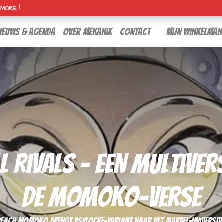
H MORE !
ieuws & agenda
over mekanik
contact
Mijn winkelman
l Rivals - Een Multiv
de Momoko-verse
Peach Momoko brengt Psylocke-variant naar het Marvel-universu