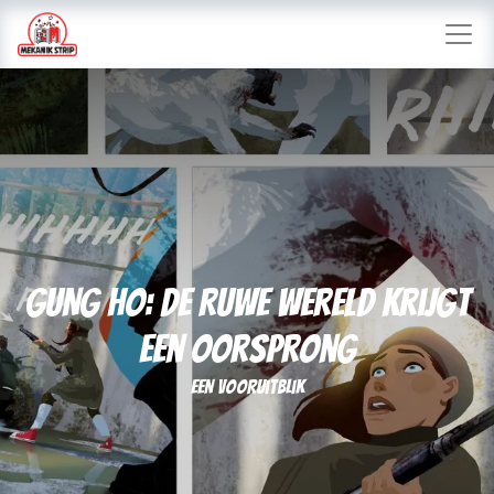
GUNG HO: De Ruwe Wereld Krijgt
een Oorsprong
een vooruitblik