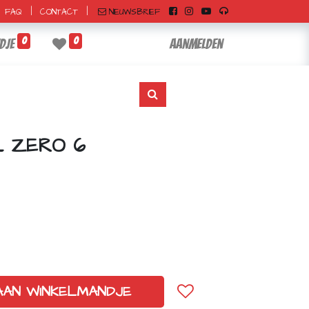
|
|
NIEUWSBRIEF
FAQ
CONTACT
0
0
dje
Aanmelden
L ZERO 6
AAN WINKELMANDJE