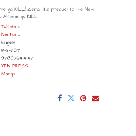
ame ga KILL! Zero, the prequel to the New
es Akame ga KILL!
Takahiro
Kei Toru
Engels
13-12-2017
9780316414142
YEN PRESS
Manga