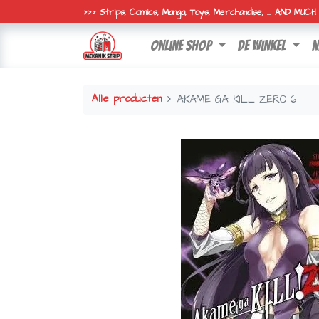
>>> Strips, Comics, Manga, Toys, Merchandise, ... AND MUC
online shop
de winkel
n
Alle producten
AKAME GA KILL ZERO 6