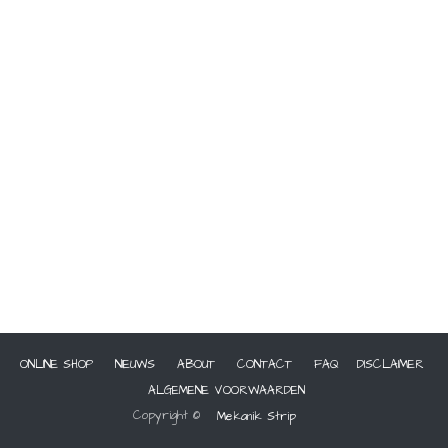
ONLINE SHOP
NIEUWS
ABOUT
CONTACT
FAQ
DISCLAIMER
ALGEMENE VOORWAARDEN
Copyright ©
Mekanik Strip