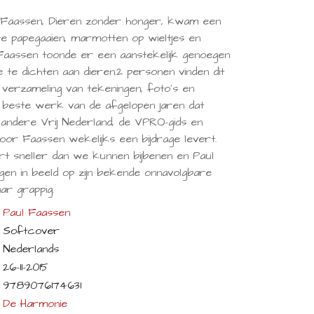
l Faassen, Dieren zonder honger, kwam een
e papegaaien, marmotten op wieltjes en
Faassen toonde er een aanstekelijk genoegen
 te dichten aan dieren.2 personen vinden dit
 verzameling van tekeningen, foto's en
n beste werk van de afgelopen jaren dat
andere Vrij Nederland, de VPRO-gids en
or Faassen wekelijks een bijdrage levert.
t sneller dan we kunnen bijbenen en Paul
gen in beeld op zijn bekende onnavolgbare
ar grappig.
Paul Faassen
Softcover
Nederlands
26-11-2015
9789076174631
De Harmonie