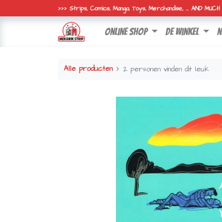
>>> Strips, Comics, Manga, Toys, Merchandise, ... AND MUC
online shop
de winkel
n
Alle producten
2 personen vinden dit leuk