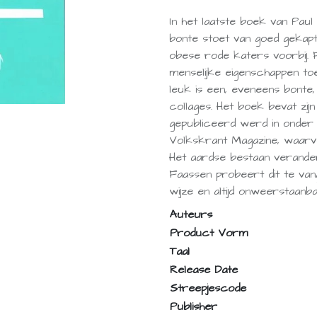
In het laatste boek van Pau
bonte stoet van goed gekapt
obese rode katers voorbij. 
menselijke eigenschappen toe
leuk is een, eveneens bonte,
collages. Het boek bevat zij
gepubliceerd werd in onder 
Volkskrant Magazine, waarvo
Het aardse bestaan verander
Faassen probeert dit te van
wijze en altijd onweerstaanba
Auteurs
Product Vorm
Taal
Release Date
Streepjescode
Publisher