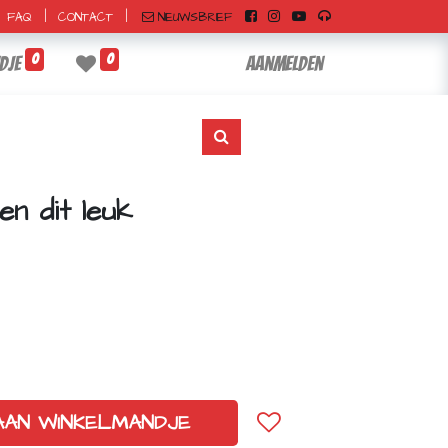
|
|
NIEUWSBRIEF
FAQ
CONTACT
0
0
dje
Aanmelden
en dit leuk
AAN WINKELMANDJE