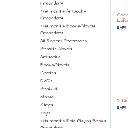
Preorders
This months Artbooks
Oorl
Preorders
Lafay
This months Books/Novels
11,95
Preorders
All Recent Preorders
Graphic Novels
Artbooks
Books/Novels
Comics
DVD's
Graffiti
Manga
5 Ri
Strips
11,95
Toys
This months Role Playing Books
Preorders