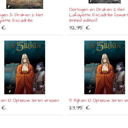
Oorlogen en Draken 2 Het
ogen & Draken 2 Het
Lafayette Escadrille (zwart
ette Escadrille
limited edition)
€
32,95
€
jken 10 Opnieuw leren vrezen
5 Rijken 10 Opnieuw leren v
€
23,95
€