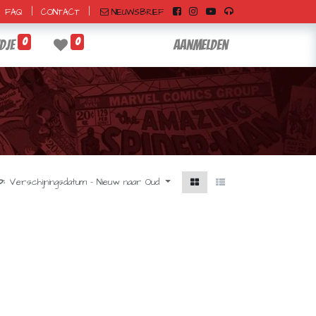
|
|
NIEUWSBRIEF
FAQ
CONTACT
0
0
dje
Aanmelden
:
Verschijningsdatum - Nieuw naar Oud