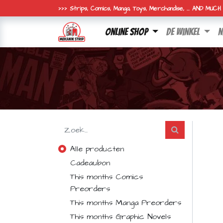
>>> Strips, Comics, Manga, Toys, Merchandise, ... AND MUC
online shop
de winkel
n
Alle producten
Cadeaubon
This months Comics
Preorders
This months Manga Preorders
This months Graphic Novels