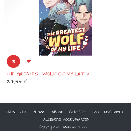
THE GREATEST WOLF OF MY LIFE 3
24,99
€
ONLINE SHOP
NIEUWS
ABOUT
CONTACT
FAQ
DISCLAIMER
ALGEMENE VOORWAARDEN
Copyright ©
Mekanik Strip