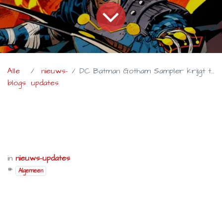
Alle
nieuws-
DC Batman Gotham Sampler krijgt tweede druk zonder Red Hood
blogs
updates
in
nieuws-updates
#
Algemeen