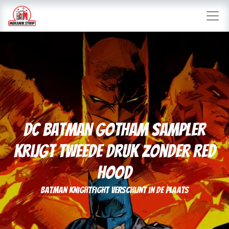
DC Batman Gotham Sampler
krijgt tweede druk zonder Red
Hood
Batman Knightfight verschijnt in de plaats