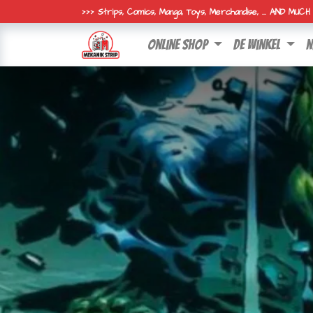
>>> Strips, Comics, Manga, Toys, Merchandise, ... AND MUC
online shop
de winkel
n