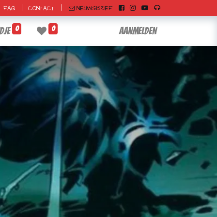
|
|
NIEUWSBRIEF
FAQ
CONTACT
0
0
dje
Aanmelden