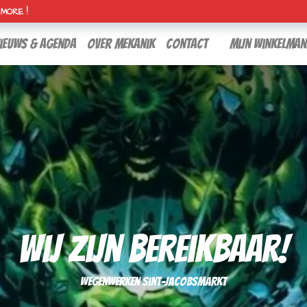
H MORE !
ieuws & agenda
over mekanik
contact
Mijn winkelman
Wij Zijn Bereikbaar!
Wegenwerken Sint-Jacobsmarkt