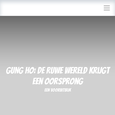
GUNG HO: De Ruwe Wereld Krijgt
een Oorsprong
een vooruitblik