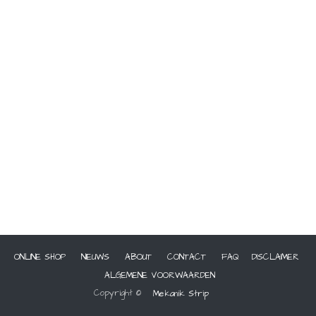
ONLINE SHOP
NIEUWS
ABOUT
CONTACT
FAQ
DISCLAIMER
ALGEMENE VOORWAARDEN
Copyright ©
Mekanik Strip