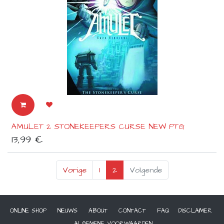
AMULET 2 STONEKEEPERS CURSE NEW PTG
13,99
€
Vorige
1
2
Volgende
ONLINE SHOP
NIEUWS
ABOUT
CONTACT
FAQ
DISCLAIMER
ALGEMENE VOORWAARDEN