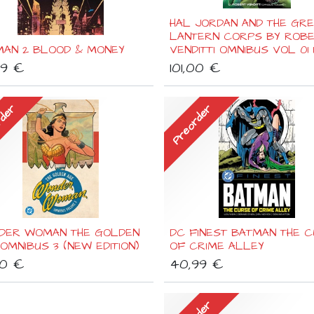
HAL JORDAN AND THE GR
LANTERN CORPS BY ROB
MAN 2 BLOOD & MONEY
VENDITTI OMNIBUS VOL 01 1
99
€
101,00
€
rder
Preorder
DER WOMAN THE GOLDEN
DC FINEST BATMAN THE 
OMNIBUS 3 (NEW EDITION)
OF CRIME ALLEY
00
€
40,99
€