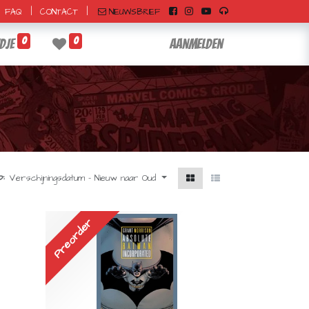
|
|
NIEUWSBRIEF
FAQ
CONTACT
0
0
dje
Aanmelden
:
Verschijningsdatum - Nieuw naar Oud
Preorder