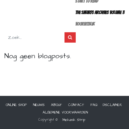
Start to Read
The Smurfs Archives volume 3
vooruitblik
Nog geen blogposts.
ONLINE SHOP
NIEUWS
ABOUT
CONTACT
FAQ
DISCLAIMER
ALGEMENE VOORWAARDEN
Copyright ©
Mekanik Strip