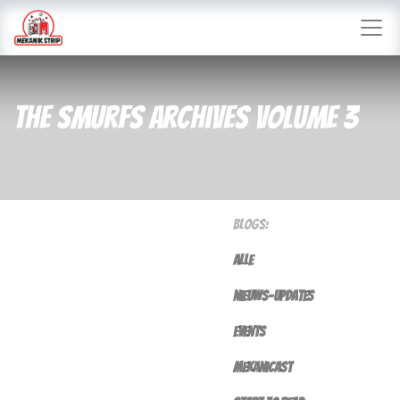
The Smurfs Archives volume 3
Blogs:
Alle
nieuws-updates
Events
Mekanicast