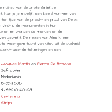
ze ruïnes van de grote Griekse
, kun je je moeilijk een beeld vormen van
ten tijde van de pracht en praal van Delos,
bum vindt u de monumenten in hun
leuren en worden de mensen en de
ven gewekt. De reizen van Alex is een
iste weergave toont van sites uit de oudheid
reconstrueerde tekeningen en een
Jacques Martin
en
Pierre De Broche
Softcover
Nederlands
15-02-2008
9789030360308
Casterman
Strips