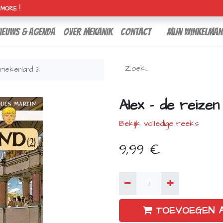
H MORE !
ieuws & agenda
over mekanik
contact
Mijn winkelman
riekenland 2
Alex - de reize
Bekijk volledige reeks
9,99
€
TOEVOEGEN 