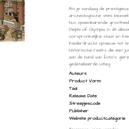
Als je vandaag de prestigieu
archeologische sites bezoekt
hun opzienbarende grootheid 
Delphi of Olympia. In dit al
oorspronkelijke staat en k
klederdracht opnieuw tot le
historische reeks die een ju
aan de hand van foto's, ge
gedetailleerde uitleg.
Auteurs
Product Vorm
Taal
Release Date
Streepjescode
Publisher
Website productcategorie