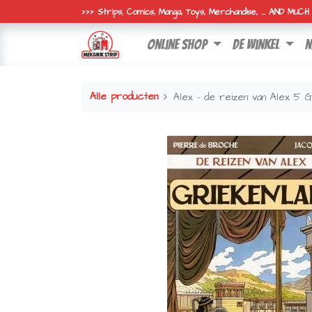
>>> Strips, Comics, Manga, Toys, Merchandise, ... AND MUC
online shop
de winkel
n
Alle producten
Alex - de reizen van Alex 5 G