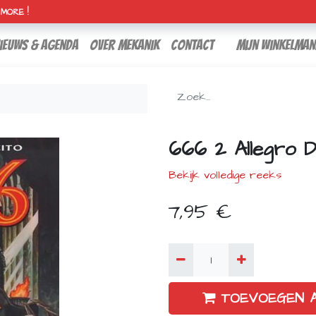
H MORE !
ieuws & agenda
over mekanik
contact
Mijn winkelman
666 2 Allegro 
Bekijk volledige reeks
7,95
€
TOEVOEGEN 