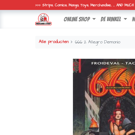
>>> Strips, Comics, Manga, Toys, Merchandise, ... AND MUC
online shop
de winkel
n
Alle producten
666 2 Allegro Demonio