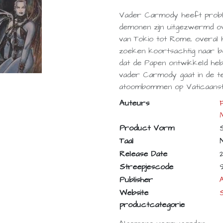
Vader Carmody heeft proble
demonen zijn uitgezwermd o
van Tokio tot Rome, overal h
zoeken koortsachtig naar be
dat de Papen ontwikkeld heb
vader Carmody gaat in de t
atoombommen op Vaticaansta
Auteurs
Product Vorm
Taal
Release Date
Streepjescode
Publisher
Website
productcategorie