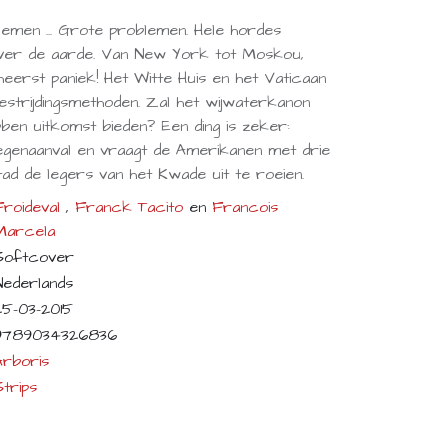
men ... Grote problemen. Hele hordes
ver de aarde. Van New York tot Moskou,
eerst paniek! Het Witte Huis en het Vaticaan
strijdingsmethoden. Zal het wijwaterkanon
ben uitkomst bieden? Een ding is zeker:
egenaanval en vraagt de Amerikanen met drie
d de legers van het Kwade uit te roeien.
Froideval
,
Franck Tacito
en
Francois
Marcela
Softcover
Nederlands
25-03-2015
9789034326836
Arboris
Strips