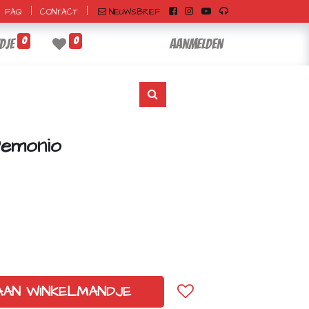
|
|
NIEUWSBRIEF
FAQ
CONTACT
0
0
dje
Aanmelden
Demonio
AAN WINKELMANDJE