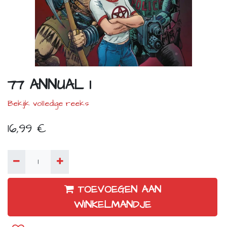
77 ANNUAL 1
Bekijk volledige reeks
16,99
€
TOEVOEGEN AAN
WINKELMANDJE